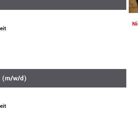
Ni
eit
n (m/w/d)
eit