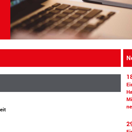
N
1
Ei
Ha
Mi
ne
eit
2
Ei