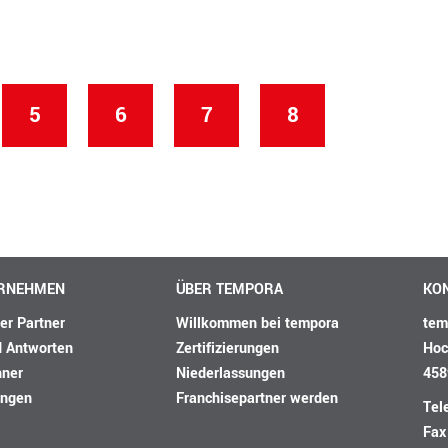
5
6
7
8
ERNEHMEN
ÜBER TEMPORA
KO
her Partner
Willkommen bei tempora
tem
d Antworten
Zertifizierungen
Hoc
hner
Niederlassungen
458
ungen
Franchisepartner werden
Tel
Fax