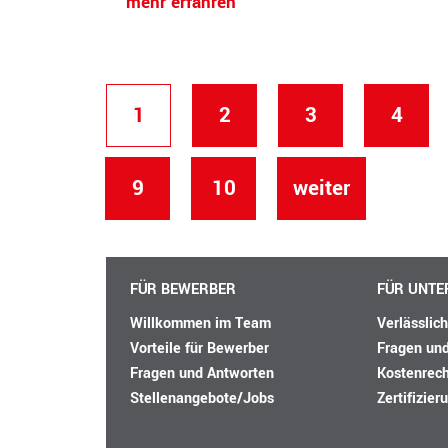
mehr erfahren
1
2
3
4
9
10
weiter
FÜR BEWERBER
FÜR UNT
Willkommen im Team
Verlässlic
Vorteile für Bewerber
Fragen un
Fragen und Antworten
Kostenrec
Stellenangebote/Jobs
Zertifizier