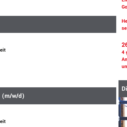
Go
He
se
2
eit
4 
Am
un
D
n (m/w/d)
eit