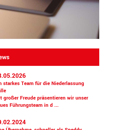
ews
8.05.2026
n starkes Team für die Niederlassung
lle
t großer Freude präsentieren wir unser
ues Führungsteam in d ...
9.02.2024
ne Übernahme, schneller als Speddy