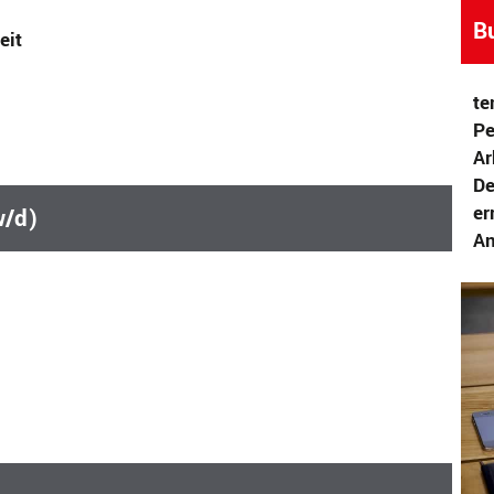
B
eit
te
Pe
Ar
De
er
w/d)
An