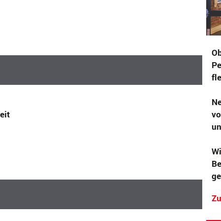
Ob
Pe
fl
Ne
eit
vo
un
Wi
Be
ge
Zu