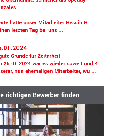
nzales
ute hatte unser Mitarbeiter Hessin H.
inen letzten Tag bei uns ...
6.01.2024
gute Gründe für Zeitarbeit
 26.01.2024 war es wieder soweit und 4
serer, nun ehemaligen Mitarbeiter, wu ...
ie richtigen Bewerber finden