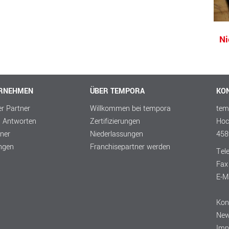
Ni
ERNEHMEN
ÜBER TEMPORA
KO
er Partner
Willkommen bei tempora
tem
d Antworten
Zertifizierungen
Hoc
ner
Niederlassungen
458
ungen
Franchisepartner werden
Tel
Fax
E-M
Kon
Ne
Imp