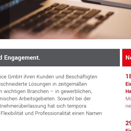
nd Engagement.
N
1
rvice GmbH ihren Kunden und Beschäftigten
schneiderte Lösungen in zeitgemäßen
Ei
en wichtigen Branchen – in gewerblichen,
Ha
ischen Arbeitsgebieten. Sowohl bei der
Mi
eitnehmerüberlassung hat sich tempora
ne
lexibilität und Professionalität einen Namen
2
Ei