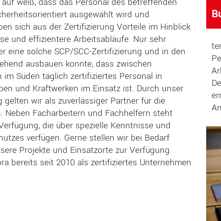
 auf weiß, dass das Personal des betreffenden
B
cherheitsorientiert ausgewählt wird und
en sich aus der Zertifizierung Vorteile im Hinblick
 und effizientere Arbeitsabläufe. Nur sehr
te
er eine solche SCP/SCC-Zertifizierung und in den
Pe
ehend ausbauen konnte, dass zwischen
Ar
m Süden täglich zertifiziertes Personal in
De
en und Kraftwerken im Einsatz ist. Durch unser
er
elten wir als zuverlässiger Partner für die
An
n. Neben Facharbeitern und Fachhelfern steht
 Verfügung, die über spezielle Kenntnisse und
hutzes verfügen. Gerne stellen wir bei Bedarf
sere Projekte und Einsatzorte zur Verfügung.
ra bereits seit 2010 als zertifiziertes Unternehmen