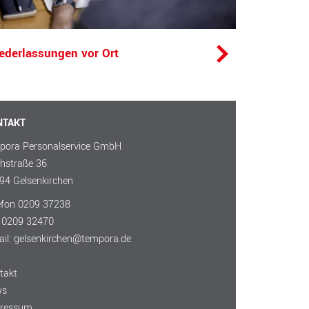
ederlassungen vor Ort
NTAKT
pora Personalservice GmbH
hstraße 36
94 Gelsenkirchen
efon
0209 37238
 0209 32470
ail:
gelsenkirchen@tempora.de
takt
ws
ressum