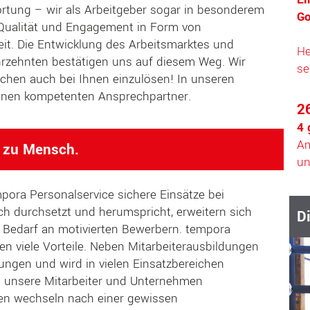
wortung – wir als Arbeitgeber sogar in besonderem
Go
 Qualität und Engagement in Form von
gkeit. Die Entwicklung des Arbeitsmarktes und
He
rzehnten bestätigen uns auf diesem Weg. Wir
se
echen auch bei Ihnen einzulösen! In unseren
 einen kompetenten Ansprechpartner.
2
4 
Am
h zu Mensch.
un
pora Personalservice sichere Einsätze bei
ich durchsetzt und herumspricht, erweitern sich
D
 Bedarf an motivierten Bewerbern. tempora
en viele Vorteile. Neben Mitarbeiterausbildungen
rungen und wird in vielen Einsatzbereichen
ren unsere Mitarbeiter und Unternehmen
ten wechseln nach einer gewissen