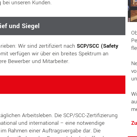
g bei unseren Kunden.
ief und Siegel
Ob
Pe
ieben: Wir sind zertifiziert nach
SCP/SCC (Safety
fl
omit verfügen wir über ein breites Spektrum an
ere Bewerber und Mitarbeiter.
Ne
vo
un
Wi
au
me
täglichen Arbeitsleben. Die SCP/SCC-Zertifizierung
 national und international – eine notwendige
Zu
 im Rahmen einer Auftragsvergabe dar. Die