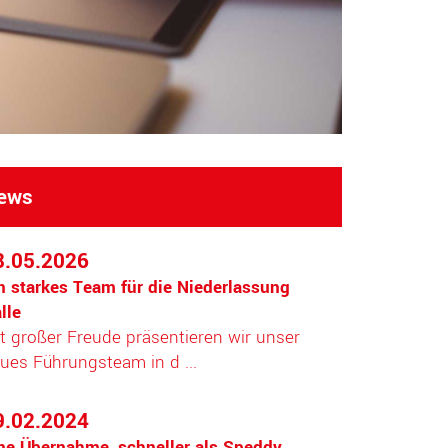
ews
8.05.2026
n starkes Team für die Niederlassung
lle
t großer Freude präsentieren wir unser
ues Führungsteam in d ...
9.02.2024
ne Übernahme, schneller als Speddy