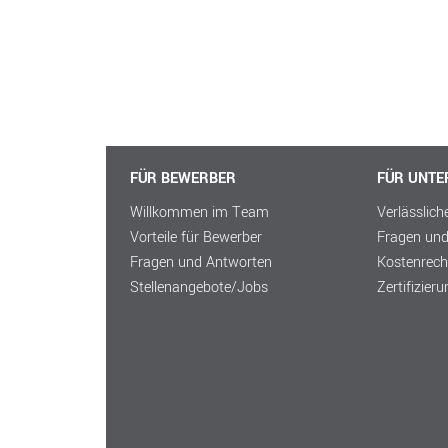
FÜR BEWERBER
FÜR UNT
Willkommen im Team
Verlässlich
Vorteile für Bewerber
Fragen un
Fragen und Antworten
Kostenrech
Stellenangebote/Jobs
Zertifizier