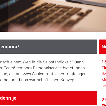
 tempora!
N
1
nach einem Weg in die Selbständigkeit? Dann
er Team! tempora Personalservice bietet Ihnen
Ei
ion, die auf zwei Säulen ruht: einer tragfähigen
Ha
erbe- und finanzwirtschaftlichen Konzept.
Mi
ne
 denn je
2
Ei