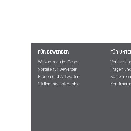
FÜR BEWERBER
FÜR UNT
Willkommen im Team
Verlässlich
Vorteile für Bewerber
Fragen un
Fragen und Antworten
Kostenrech
Stellenangebote/Jobs
Zertifizier