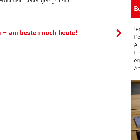
ranchise-Geber, geregelt sind.
B
te
n – am besten noch heute!
Pe
Ar
De
er
An