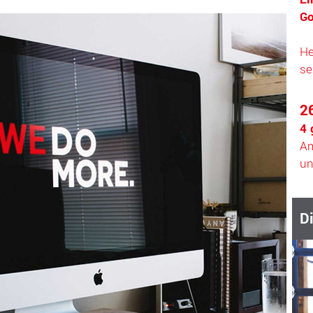
Go
He
se
2
4 
Am
un
D