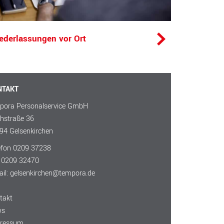
ederlassungen vor Ort
NTAKT
pora Personalservice GmbH
hstraße 36
94 Gelsenkirchen
efon
0209 37238
 0209 32470
ail:
gelsenkirchen@tempora.de
takt
ws
ressum