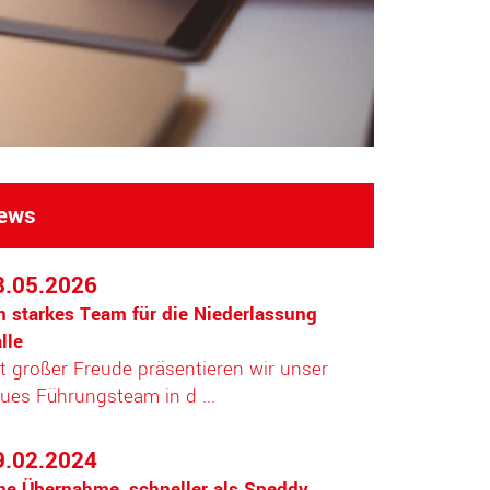
ews
8.05.2026
n starkes Team für die Niederlassung
lle
t großer Freude präsentieren wir unser
ues Führungsteam in d ...
9.02.2024
ne Übernahme, schneller als Speddy