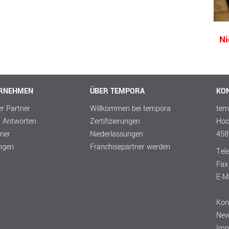
Ni
ERNEHMEN
ÜBER TEMPORA
KO
er Partner
Willkommen bei tempora
tem
d Antworten
Zertifizierungen
Hoc
ner
Niederlassungen
458
ungen
Franchisepartner werden
Tel
Fax
E-M
Kon
Ne
Imp