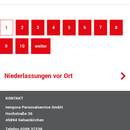
1
2
3
4
5
6
7
8
9
10
weiter
Niederlassungen vor Ort
KONTAKT
tempora Personalservice GmbH
Hochstraße 36
45894 Gelsenkirchen
Telefon
0209 37238