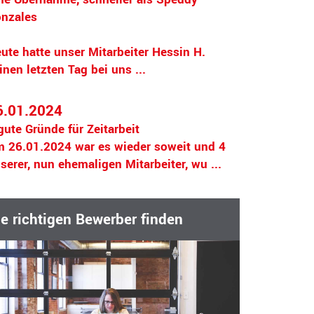
nzales
ute hatte unser Mitarbeiter Hessin H.
inen letzten Tag bei uns ...
6.01.2024
gute Gründe für Zeitarbeit
 26.01.2024 war es wieder soweit und 4
serer, nun ehemaligen Mitarbeiter, wu ...
ie richtigen Bewerber finden