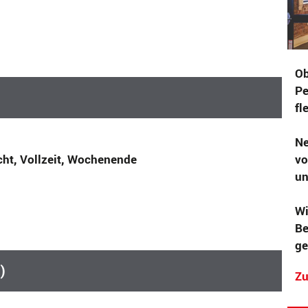
Ob
Pe
fl
Ne
cht, Vollzeit, Wochenende
vo
un
Wi
Be
ge
)
Zu