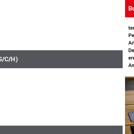
B
te
Pe
Ar
De
er
/S/C/H)
An