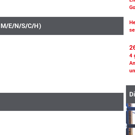
Go
He
 (M/E/N/S/C/H)
se
2
4 
Am
un
D