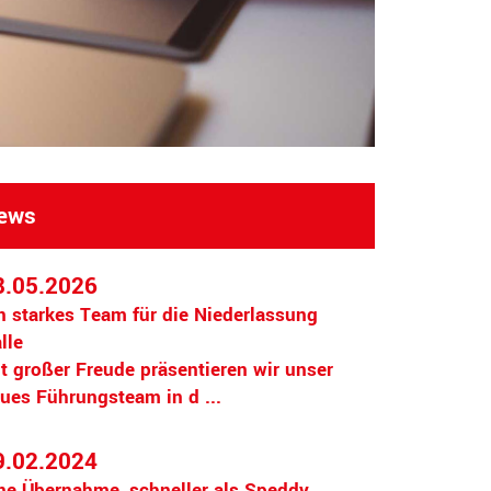
ews
8.05.2026
n starkes Team für die Niederlassung
lle
t großer Freude präsentieren wir unser
ues Führungsteam in d ...
9.02.2024
ne Übernahme, schneller als Speddy