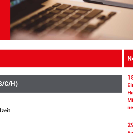
N
1
/S/C/H)
Ei
Ha
Mi
ne
lzeit
2
Ei