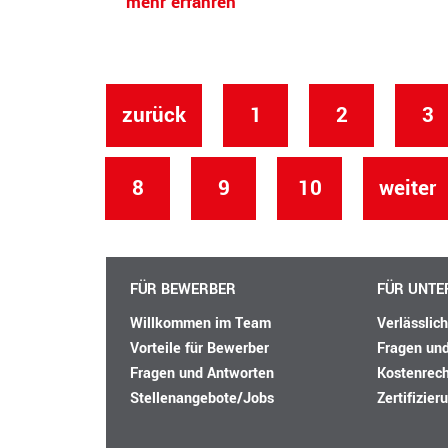
mehr erfahren
zurück
1
2
3
8
9
10
weiter
FÜR BEWERBER
FÜR UNT
Willkommen im Team
Verlässlic
Vorteile für Bewerber
Fragen un
Fragen und Antworten
Kostenrec
Stellenangebote/Jobs
Zertifizier