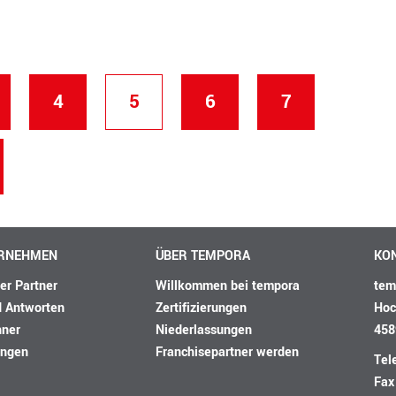
4
5
6
7
ERNEHMEN
ÜBER TEMPORA
KO
her Partner
Willkommen bei tempora
tem
d Antworten
Zertifizierungen
Hoc
hner
Niederlassungen
458
ungen
Franchisepartner werden
Tel
Fax