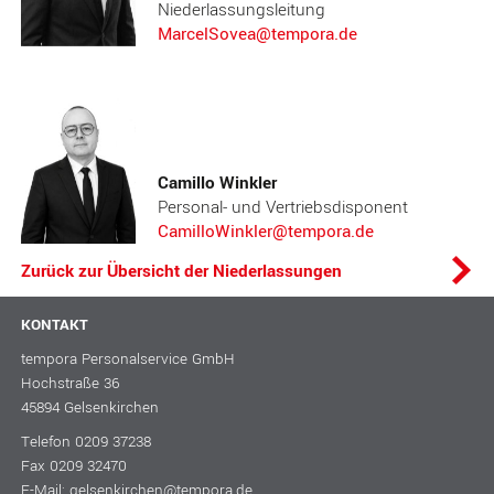
Niederlassungsleitung
MarcelSovea@tempora.de
Camillo Winkler
Personal- und Vertriebsdisponent
CamilloWinkler@tempora.de
Zurück zur Übersicht der Niederlassungen
KONTAKT
tempora Personalservice GmbH
Hochstraße 36
45894 Gelsenkirchen
Telefon
0209 37238
Fax 0209 32470
E-Mail:
gelsenkirchen@tempora.de