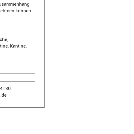
m Zusammenhang
rnehmen können.
che,
ine, Kantine,
14130
.de