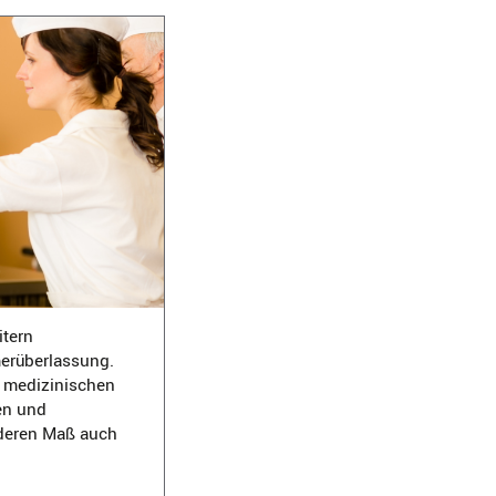
itern
merüberlassung.
 medizinischen
en und
onderen Maß auch