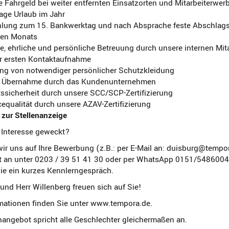
 Fahrgeld bei weiter entfernten Einsatzorten und Mitarbeiterwe
age Urlaub im Jahr
hlung zum 15. Bankwerktag und nach Absprache feste Abschla
eden Monats
e, ehrliche und persönliche Betreuung durch unsere internen Mit
 ersten Kontaktaufnahme
lung von notwendiger persönlicher Schutzkleidung
f Übernahme durch das Kundenunternehmen
ssicherheit durch unsere SCC/SCP-Zertifizierung
equalität durch unsere AZAV-Zertifizierung
zur Stellenanzeige
 Interesse geweckt?
ir uns auf Ihre Bewerbung (z.B.: per E-Mail an: duisburg@tempor
rt an unter 0203 / 39 51 41 30 oder per WhatsApp 0151/548600
ie ein kurzes Kennlerngespräch.
und Herr Willenberg freuen sich auf Sie!
mationen finden Sie unter www.tempora.de.
nangebot spricht alle Geschlechter gleichermaßen an.