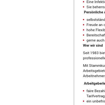
Eine Infek
Sie beherrs
Persönliche 
selbstständ
Freude an d
hohe Flexib
Bereitscha
gerne auch
Wer wir sind
Seit 1983 bie
professionell
Mit Stammkun
Arbeitsgebiet
Arbeitnehmerü
Arbeitgeberl
faire Bezah
Tarifvertra
ein unbefri