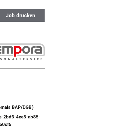
Job drucken
emals BAP/DGB)
e-2bd6-4ee5-ab85-
60cf5