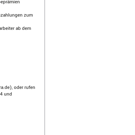
rbeprämien
gszahlungen zum
arbeiter ab dem
a.de), oder rufen
44 und