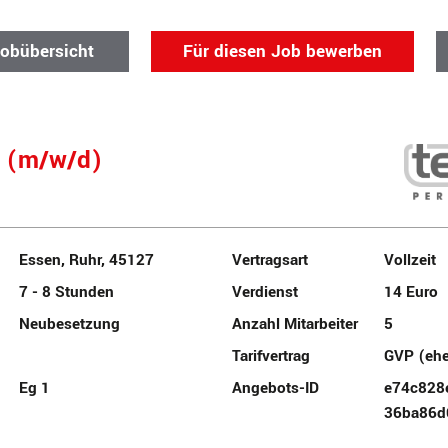
Jobübersicht
Für diesen Job bewerben
e (m/w/d)
Essen, Ruhr, 45127
Vertragsart
Vollzeit
7 - 8 Stunden
Verdienst
14 Euro
Neubesetzung
Anzahl Mitarbeiter
5
Tarifvertrag
GVP (eh
Eg 1
Angebots-ID
e74c828
36ba86d