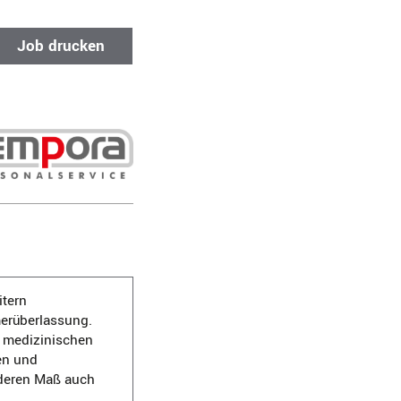
Job drucken
itern
merüberlassung.
 medizinischen
en und
onderen Maß auch