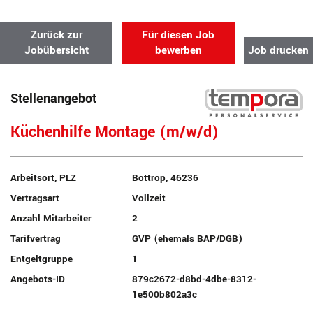
Zurück zur
Für diesen Job
Jobübersicht
bewerben
Job drucken
Stellenangebot
Küchenhilfe Montage (m/w/d)
Arbeitsort, PLZ
Bottrop, 46236
Vertragsart
Vollzeit
Anzahl Mitarbeiter
2
Tarifvertrag
GVP (ehemals BAP/DGB)
Entgeltgruppe
1
Angebots-ID
879c2672-d8bd-4dbe-8312-
1e500b802a3c