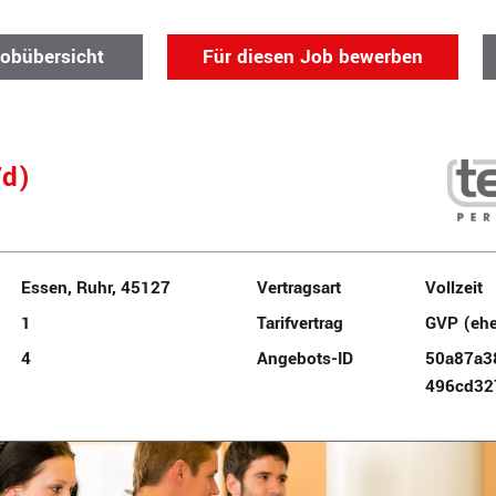
Jobübersicht
Für diesen Job bewerben
/d)
Essen, Ruhr, 45127
Vertragsart
Vollzeit
1
Tarifvertrag
GVP (eh
4
Angebots-ID
50a87a3
496cd32