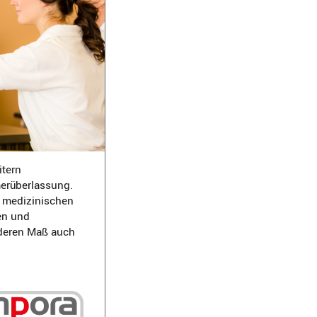
itern
merüberlassung.
 medizinischen
en und
onderen Maß auch