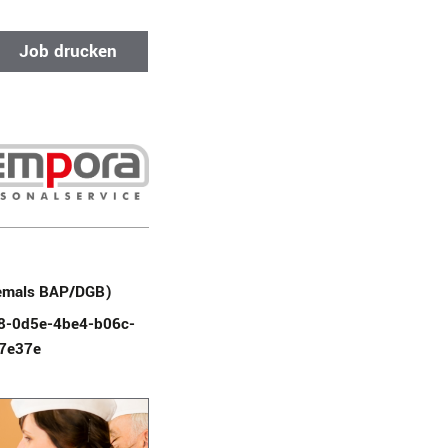
Job drucken
emals BAP/DGB)
8-0d5e-4be4-b06c-
7e37e