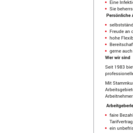
Eine Infek
Sie beherrs
Persönliche 
selbstständ
Freude an d
hohe Flexib
Bereitscha
gerne auch
Wer wir sind
Seit 1983 bie
professionell
Mit Stammkun
Arbeitsgebiet
Arbeitnehmerü
Arbeitgeberl
faire Bezah
Tarifvertra
ein unbefri