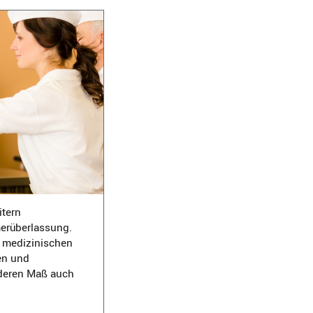
itern
merüberlassung.
 medizinischen
en und
onderen Maß auch