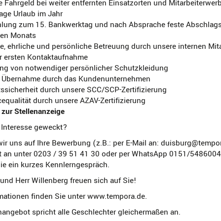
 Fahrgeld bei weiter entfernten Einsatzorten und Mitarbeiterwe
age Urlaub im Jahr
hlung zum 15. Bankwerktag und nach Absprache feste Abschla
eden Monats
e, ehrliche und persönliche Betreuung durch unsere internen Mit
 ersten Kontaktaufnahme
lung von notwendiger persönlicher Schutzkleidung
f Übernahme durch das Kundenunternehmen
ssicherheit durch unsere SCC/SCP-Zertifizierung
equalität durch unsere AZAV-Zertifizierung
zur Stellenanzeige
 Interesse geweckt?
ir uns auf Ihre Bewerbung (z.B.: per E-Mail an: duisburg@tempor
rt an unter 0203 / 39 51 41 30 oder per WhatsApp 0151/548600
ie ein kurzes Kennlerngespräch.
und Herr Willenberg freuen sich auf Sie!
mationen finden Sie unter www.tempora.de.
nangebot spricht alle Geschlechter gleichermaßen an.