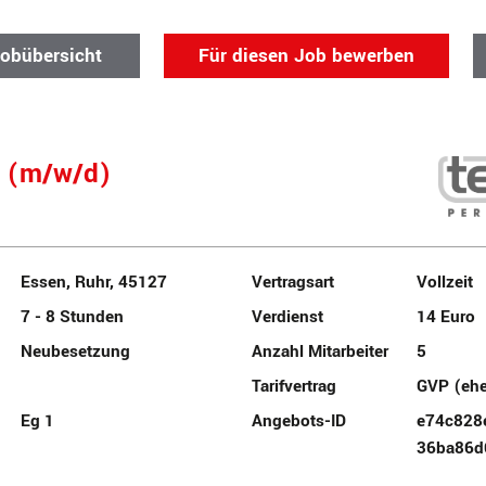
Jobübersicht
Für diesen Job bewerben
e (m/w/d)
Essen, Ruhr, 45127
Vertragsart
Vollzeit
7 - 8 Stunden
Verdienst
14 Euro
Neubesetzung
Anzahl Mitarbeiter
5
Tarifvertrag
GVP (eh
Eg 1
Angebots-ID
e74c828
36ba86d