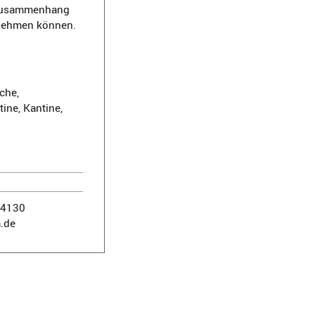
m Zusammenhang
rnehmen können.
che,
ine, Kantine,
14130
.de