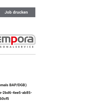
Job drucken
emals BAP/DGB)
e-2bd6-4ee5-ab85-
60cf5