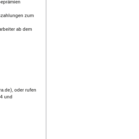
rbeprämien
gszahlungen zum
arbeiter ab dem
a.de), oder rufen
44 und