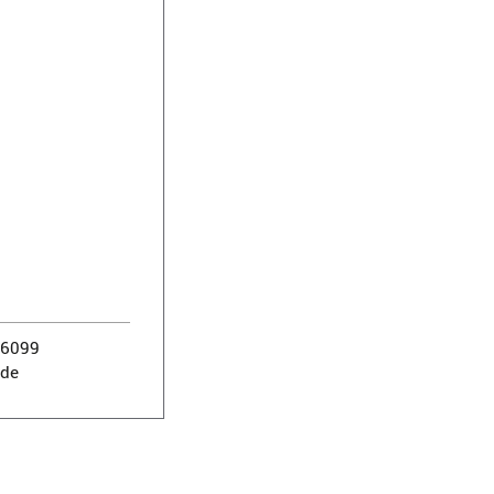
76099
de