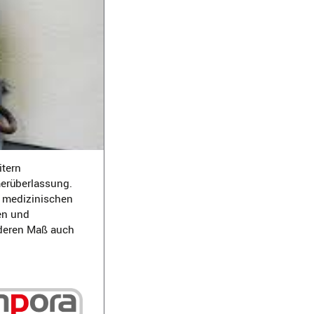
itern
merüberlassung.
 medizinischen
en und
onderen Maß auch