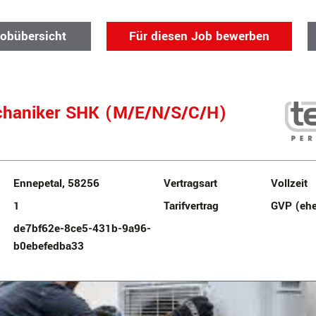
Jobübersicht
Für diesen Job bewerben
haniker SHK (M/E/N/S/C/H)
Ennepetal, 58256
Vertragsart
Vollzeit
1
Tarifvertrag
GVP (eh
de7bf62e-8ce5-431b-9a96-
b0ebefedba33