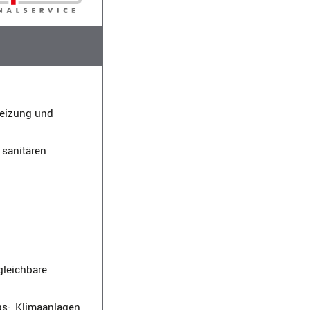
Heizung und
 sanitären
leichbare
gs-, Klimaanlagen