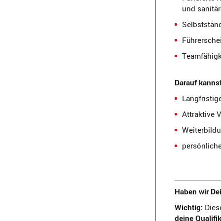
und sanitä
Selbststän
Führersche
Teamfähigk
Darauf kannst
Langfristi
Attraktive 
Weiterbild
persönlich
Haben wir De
Wichtig:
Diese
deine Qualifi