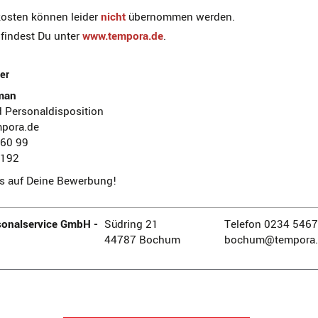
sten können leider
nicht
übernommen werden.
 findest Du unter
www.tempora.de
.
er
man
d Personaldisposition
pora.de
 60 99
 192
ns auf Deine Bewerbung!
onalservice GmbH -
Südring 21
Telefon 0234 546
44787 Bochum
bochum@tempora.