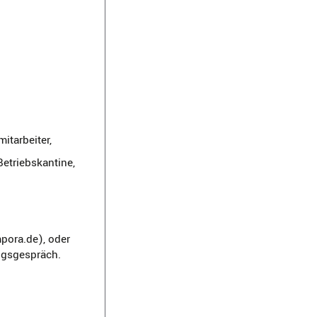
itarbeiter,
etriebskantine,
pora.de), oder
ungsgespräch.