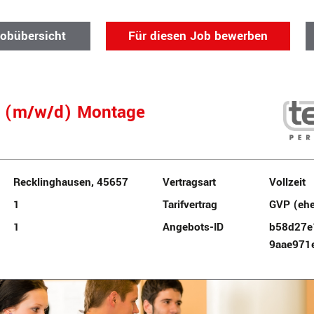
Jobübersicht
Für diesen Job bewerben
e (m/w/d) Montage
Recklinghausen, 45657
Vertragsart
Vollzeit
1
Tarifvertrag
GVP (eh
1
Angebots-ID
b58d27e
9aae971