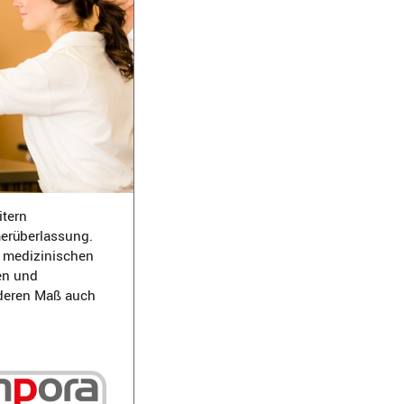
itern
merüberlassung.
 medizinischen
en und
onderen Maß auch