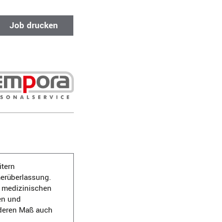
Job drucken
itern
merüberlassung.
 medizinischen
en und
onderen Maß auch