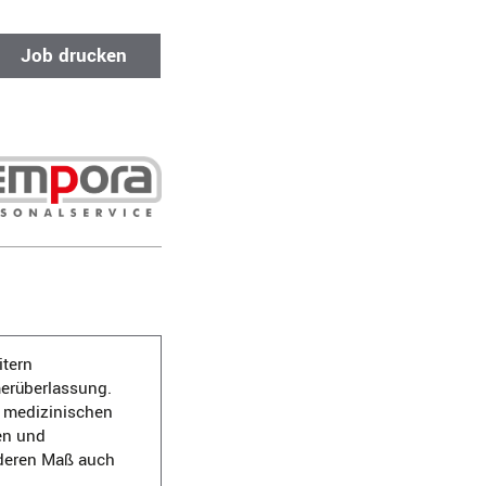
Job drucken
itern
merüberlassung.
 medizinischen
en und
onderen Maß auch