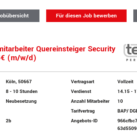
Jobübersicht
Für diesen Job bewerben
itarbeiter Quereinsteiger Security
5€ (m/w/d)
Köln, 50667
Vertragsart
Vollzeit
8 - 10 Stunden
Verdienst
14.15 - 
Neubesetzung
Anzahl Mitarbeiter
10
Tarifvertrag
BAP/ DG
2b
Angebots-ID
966cfbc
63d5509