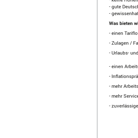
- gute Deuts
- gewissenhaf
Was bieten wi
- einen Tarif
- Zulagen / F
- Urlaubs- u
- einen Arbei
- Inflationspr
- mehr Arbeit
- mehr Servic
- zuverlässig