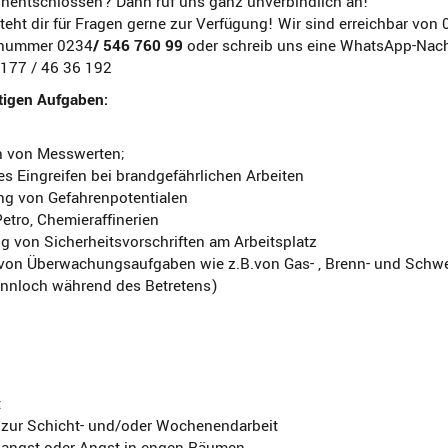
nentschlossen? Dann ruf uns ganz unverbindlich an!
eht dir für Fragen gerne zur Verfügung! Wir sind erreichbar von 
fnummer 0234
/ 546 760 99
oder schreib uns eine WhatsApp-Nachr
177 / 46 36 192
tigen Aufgaben:
en von Messwerten;
s Eingreifen bei brandgefährlichen Arbeiten
rung von Gefahrenpotentialen
Petro, Chemieraffinerien
 von Sicherheitsvorschriften am Arbeitsplatz
von Überwachungsaufgaben wie z.B.von Gas- , Brenn- und Schwei
nnloch während des Betretens)
t
t zur Schicht- und/oder Wochenendarbeit
nangst oder Angst in engen Räumen