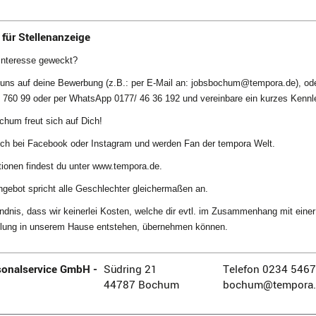
für Stellenanzeige
Interesse geweckt?
 uns auf deine Bewerbung (z.B.: per E-Mail an: jobsbochum@tempora.de), oder
6 760 99 oder per WhatsApp 0177/ 46 36 192 und vereinbare ein kurzes Kennl
hum freut sich auf Dich!
h bei Facebook oder Instagram und werden Fan der tempora Welt.
tionen findest du unter www.tempora.de.
ngebot spricht alle Geschlechter gleichermaßen an.
ändnis, dass wir keinerlei Kosten, welche dir evtl. im Zusammenhang mit ein
llung in unserem Hause entstehen, übernehmen können.
onalservice GmbH -
Südring 21
Telefon 0234 546
44787 Bochum
bochum@tempora.