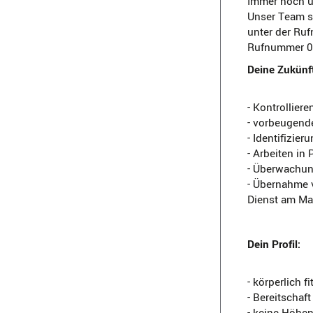
Immer noch u
Unser Team st
unter der Ru
Rufnummer 0
Deine Zukünf
- Kontrollier
- vorbeugende
- Identifizie
- Arbeiten in 
- Überwachung
- Übernahme 
Dienst am Ma
Dein Profil:
- körperlich fi
- Bereitschaf
- keine Höhe