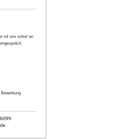
 ruf uns sofort an
erngespräch.
er Bewerbung
76099
de