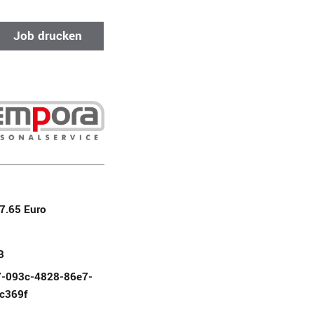
Job drucken
17.65 Euro
B
7-093c-4828-86e7-
c369f