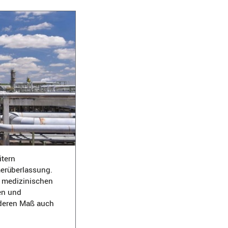
itern
merüberlassung.
 medizinischen
en und
onderen Maß auch