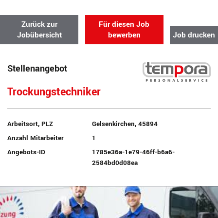
Zurück zur
Für diesen Job
Jobübersicht
bewerben
Job drucken
Stellenangebot
Trockungstechniker
Arbeitsort, PLZ
Gelsenkirchen, 45894
Anzahl Mitarbeiter
1
Angebots-ID
1785e36a-1e79-46ff-b6a6-
2584bd0d08ea